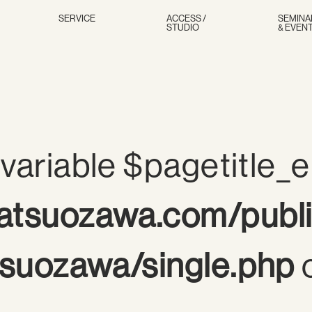
SERVICE
ACCESS /
SEMINA
STUDIO
& EVEN
variable $pagetitle_e
tsuozawa.com/publ
suozawa/single.php
o