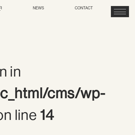
R
NEWS
CONTACT
T
n in
ic_html/cms/wp-
n line
14