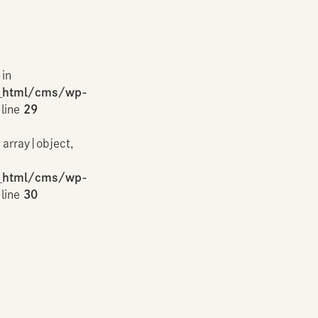
 in
_html/cms/wp-
line
29
 array|object,
_html/cms/wp-
line
30