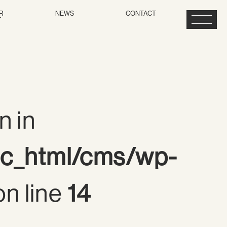
R
NEWS
CONTACT
T
n in
ic_html/cms/wp-
n line
14