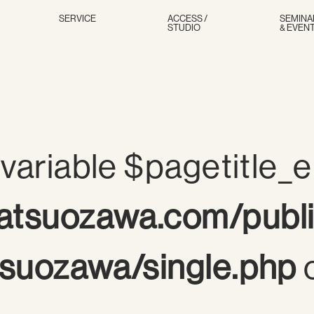
SERVICE
ACCESS /
SEMINA
STUDIO
& EVEN
variable $pagetitle_e
tsuozawa.com/publ
suozawa/single.php
o