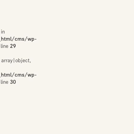
 in
_html/cms/wp-
line
29
 array|object,
_html/cms/wp-
line
30