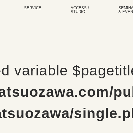
SERVICE
ACCESS /
SEMIN
STUDIO
& EVEN
d variable $pagetit
atsuozawa.com/pu
atsuozawa/single.