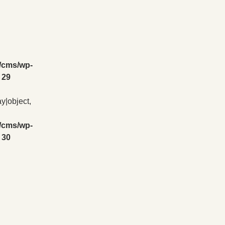
/cms/wp-
e
29
ay|object,
/cms/wp-
e
30