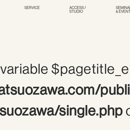
SERVICE
ACCESS /
SEMINA
STUDIO
& EVEN
variable $pagetitle_e
tsuozawa.com/publ
suozawa/single.php
o