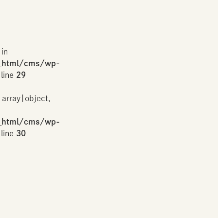
 in
_html/cms/wp-
line
29
 array|object,
_html/cms/wp-
line
30