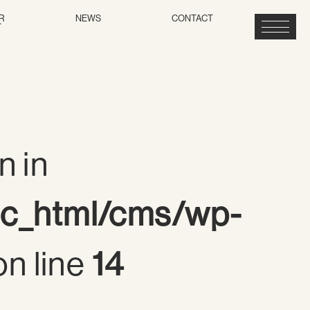
R
NEWS
CONTACT
T
n in
ic_html/cms/wp-
n line
14